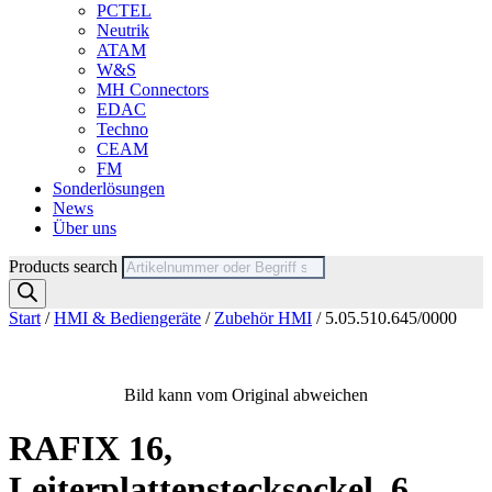
PCTEL
Neutrik
ATAM
W&S
MH Connectors
EDAC
Techno
CEAM
FM
Sonderlösungen
News
Über uns
Products search
Start
/
HMI & Bediengeräte
/
Zubehör HMI
/ 5.05.510.645/0000
Bild kann vom Original abweichen
RAFIX 16,
Leiterplattenstecksockel, 6