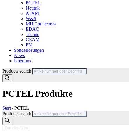
PCTEL
Neutrik
ATAM
W&S
MH Connectors
EDAC
Techno
CEAM
FM
Sonderlösungen
News
Über uns
Products search
PCTEL Produkte
Start
/ PCTEL
Products search
Zurücksetzen