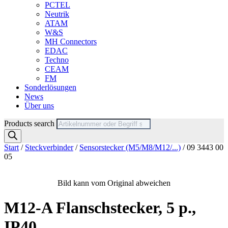
PCTEL
Neutrik
ATAM
W&S
MH Connectors
EDAC
Techno
CEAM
FM
Sonderlösungen
News
Über uns
Products search
Start
/
Steckverbinder
/
Sensorstecker (M5/M8/M12/...)
/ 09 3443 00
05
Bild kann vom Original abweichen
M12-A Flanschstecker, 5 p.,
IP40