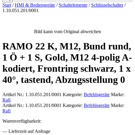
Start
/
HMI & Bediengeräte
/
Schaltelemente
/
Schlüsselschalter
/
1.10.051.201/0001
Bild kann vom Original abweichen
RAMO 22 K, M12, Bund rund,
1 Ö + 1 S, Gold, M12 4-polig A-
kodiert, Frontring schwarz, 1 x
40°, tastend, Abzugsstellung 0
Artikel Nr.:
1.10.051.201/0001
Kategorie:
Befehlsgeräte
Marke:
Rafi
Artikel Nr.:
1.10.051.201/0001
Kategorie:
Befehlsgeräte
Marke:
Rafi
Warenverfügbarkeit:
— Lieferzeit auf Anfrage