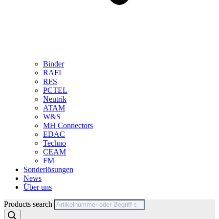
Binder
RAFI
RFS
PCTEL
Neutrik
ATAM
W&S
MH Connectors
EDAC
Techno
CEAM
FM
Sonderlösungen
News
Über uns
Products search