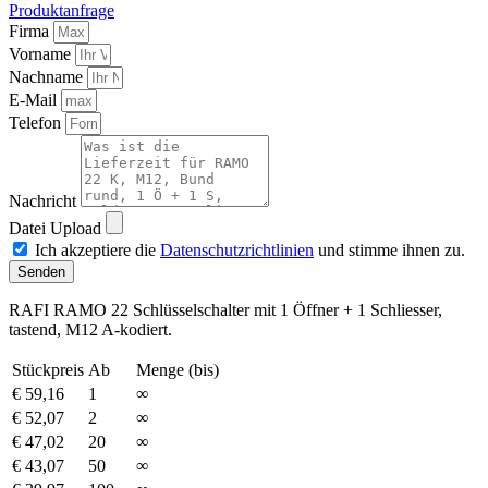
Produktanfrage
Firma
Vorname
Nachname
E-Mail
Telefon
Nachricht
Datei Upload
Ich akzeptiere die
Datenschutzrichtlinien
und stimme ihnen zu.
Senden
RAFI RAMO 22 Schlüsselschalter mit 1 Öffner + 1 Schliesser,
tastend, M12 A-kodiert.
Stückpreis
Ab
Menge (bis)
€
59,16
1
∞
€
52,07
2
∞
€
47,02
20
∞
€
43,07
50
∞