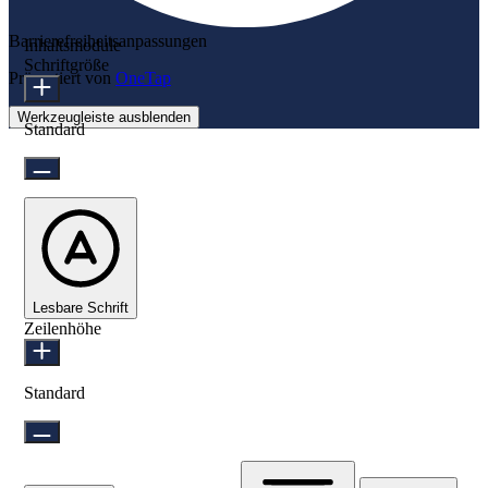
Barrierefreiheitsanpassungen
Inhaltsmodule
Schriftgröße
Präsentiert von
OneTap
Werkzeugleiste ausblenden
Standard
Lesbare Schrift
Zeilenhöhe
Standard