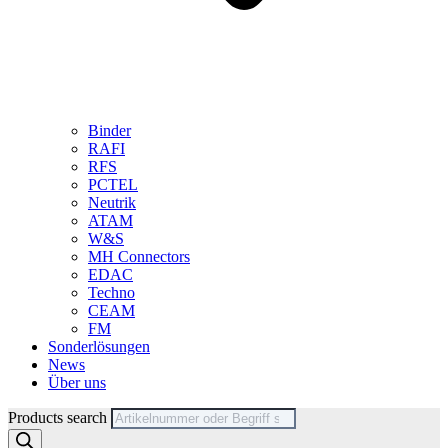
Binder
RAFI
RFS
PCTEL
Neutrik
ATAM
W&S
MH Connectors
EDAC
Techno
CEAM
FM
Sonderlösungen
News
Über uns
Products search