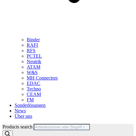
Binder
RAFI
RFS
PCTEL
Neutrik
ATAM
W&S
MH Connectors
EDAC
Techno
CEAM
FM
Sonderlösungen
News
Über uns
Products search