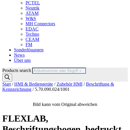
PCTEL
Neutrik
ATAM
W&S
MH Connectors
EDAC
Techno
CEAM
FM
Sonderlösungen
News
Über uns
Products search
Start
/
HMI & Bediengeräte
/
Zubehör HMI
/
Beschriftung &
Kennzeichnung
/ 5.70.090.024/1001
Bild kann vom Original abweichen
FLEXLAB,
Beschriftungsbogen, bedruckt,