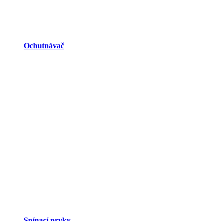
Ochutnávač
Spínací prvky