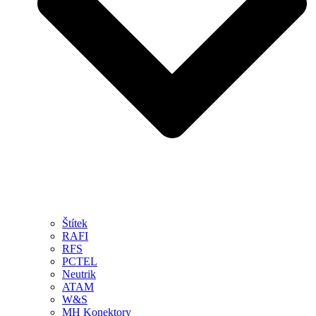
Štítek
RAFI
RFS
PCTEL
Neutrik
ATAM
W&S
MH Konektory