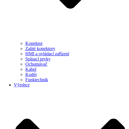
Konektor
Zalité konektory
HMI a ovládací zařízení
Spínací prvky
Ochutnávač
Kabel
Kodér
Funktechnik
Výrobce